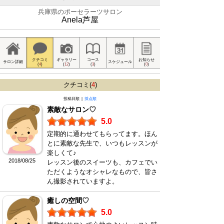
兵庫県のポーセラーツサロン
Anela芦屋
クチコミ
ギャラリー
コース
お知らせ
サロン詳細
スケジュール
(
4
)
(
12
)
(
3
)
(
0
)
クチコミ(
4
)
投稿日順 |
採点順
素敵なサロン♡
5.0
定期的に通わせてもらってます。ほん
とに素敵な先生で、いつもレッスンが
楽しくて♪
2018/08/25
レッスン後のスイーツも、カフェでい
ただくようなオシャレなもので、皆さ
ん撮影されていますよ。
癒しの空間♡
5.0