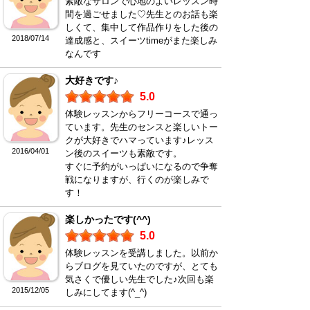
素敵なサロンで心地のよいレッスン時
間を過ごせました♡先生とのお話も楽
しくて、集中して作品作りをした後の
2018/07/14
達成感と、スイーツtimeがまた楽しみ
なんです
大好きです♪
5.0
体験レッスンからフリーコースで通っ
ています。先生のセンスと楽しいトー
クが大好きでハマっています♪レッス
2016/04/01
ン後のスイーツも素敵です。
すぐに予約がいっぱいになるので争奪
戦になりますが、行くのが楽しみで
す！
楽しかったです(^^)
5.0
体験レッスンを受講しました。以前か
らブログを見ていたのですが、とても
気さくで優しい先生でした♪次回も楽
2015/12/05
しみにしてます(^_^)