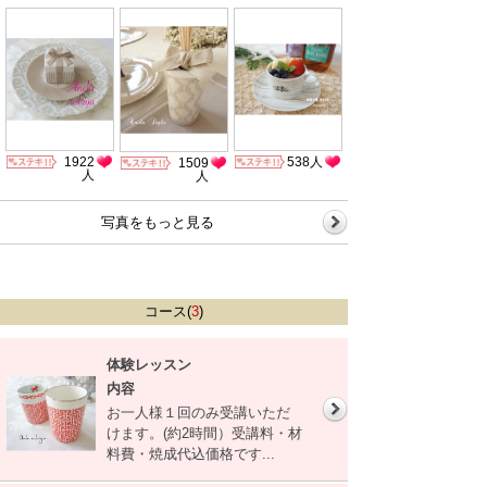
1922
538人
1509
人
人
写真をもっと見る
コース(
3
)
体験レッスン
内容
お一人様１回のみ受講いただ
けます。(約2時間）受講料・材
料費・焼成代込価格です...