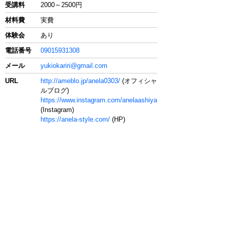
受講料
2000～2500円
材料費
実費
体験会
あり
電話番号
09015931308
メール
yukiokariri@gmail.com
URL
http://ameblo.jp/anela0303/
(オフィシャ
ルブログ)
https://www.instagram.com/anelaashiya
(Instagram)
https://anela-style.com/
(HP)