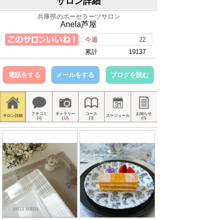
サロン詳細
兵庫県のポーセラーツサロン
Anela芦屋
今週
22
累計
19137
電話をする
メールをする
ブログを読む
クチコミ
ギャラリー
コース
お知らせ
サロン詳細
スケジュール
(
4
)
(
12
)
(
3
)
(
0
)