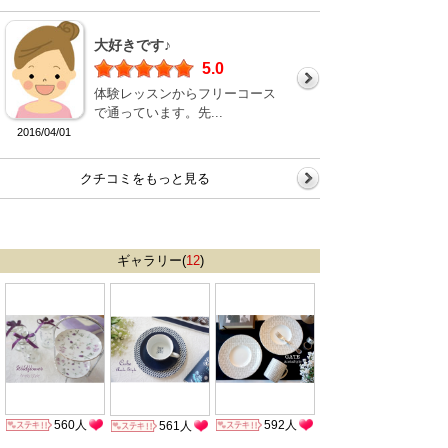
大好きです♪
5.0
体験レッスンからフリーコース
で通っています。先...
2016/04/01
クチコミをもっと見る
ギャラリー(
12
)
560人
592人
561人