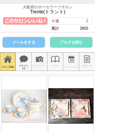
大阪府のポーセラーツサロン
Trente(トラント)
今週
2
累計
2603
メールをする
ブログを読む
クチコミ
ギャラリー
コース
お知らせ
サロン詳細
スケジュール
(
0
)